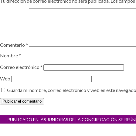
Tu dirección de correo electrónico no será publicada.
Los campos 
Comentario
*
Nombre
*
Correo electrónico
*
Web
Guarda mi nombre, correo electrónico y web en este navegado
Navegación
PUBLICADO EN
LAS JUNIORAS DE LA CONGREGACIÓN SE REÚ
de
entradas