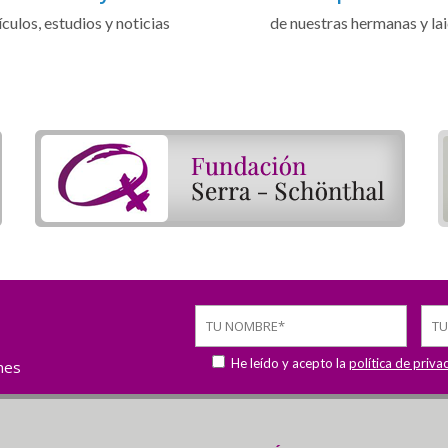
ículos, estudios y noticias
de nuestras hermanas y la
He leído y acepto la
política de priva
ones