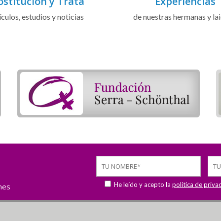
ostitución y Trata
Experiencias
ículos, estudios y noticias
de nuestras hermanas y la
He leído y acepto la
política de priva
ones