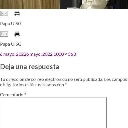
Papa UISG
Papa UISG
Publicado
Tamaño
6 mayo, 2022
6 mayo, 2022
1000 × 563
el
completo
Deja una respuesta
Tu dirección de correo electrónico no será publicada.
Los campos
obligatorios están marcados con
*
Comentario
*