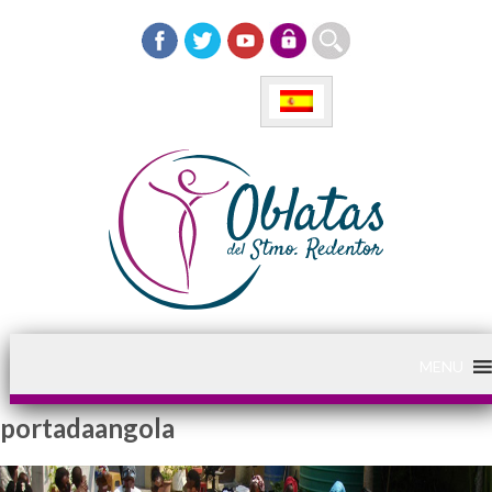
MENU
portadaangola