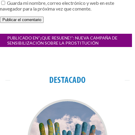
Guarda mi nombre, correo electrónico y web en este
navegador para la próxima vez que comente.
Navegación
PUBLICADO EN
“¡QUE RESUENE!”: NUEVA CAMPAÑA DE
de
SENSIBILIZACIÓN SOBRE LA PROSTITUCIÓN
entradas
DESTACADO