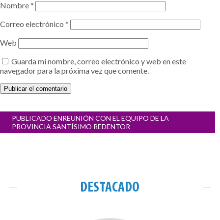
Nombre
*
Correo electrónico
*
Web
Guarda mi nombre, correo electrónico y web en este
navegador para la próxima vez que comente.
Navegación
PUBLICADO EN
REUNIÓN CON EL EQUIPO DE LA
de
PROVINCIA SANTÍSIMO REDENTOR
entradas
DESTACADO