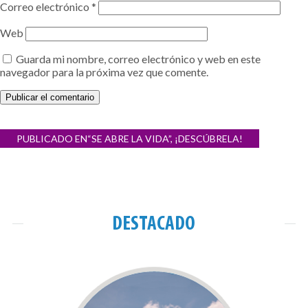
Correo electrónico
*
Web
Guarda mi nombre, correo electrónico y web en este
navegador para la próxima vez que comente.
Navegación
PUBLICADO EN
“SE ABRE LA VIDA”, ¡DESCÚBRELA!
de
entradas
DESTACADO