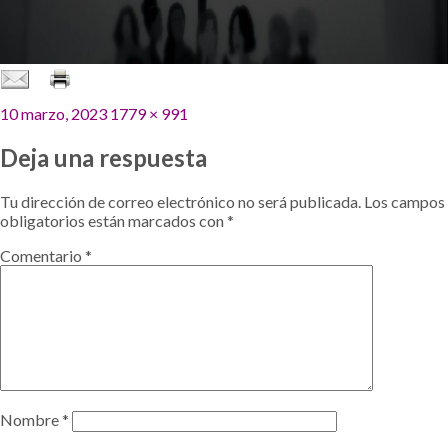
Publicado
Tamaño
10 marzo, 2023
1779 × 991
el
completo
Deja una respuesta
Tu dirección de correo electrónico no será publicada.
Los campos
obligatorios están marcados con
*
Comentario
*
Nombre
*