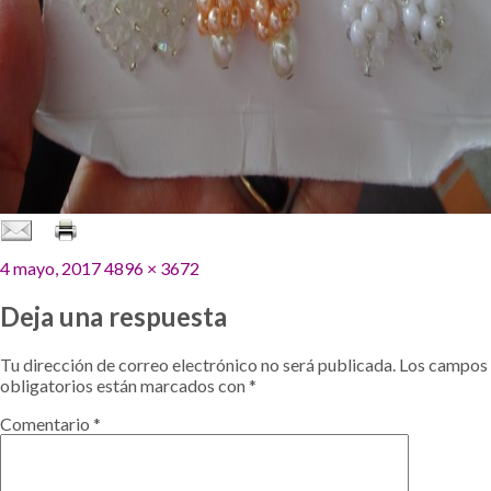
Publicado
Tamaño
4 mayo, 2017
4896 × 3672
el
completo
Deja una respuesta
Tu dirección de correo electrónico no será publicada.
Los campos
obligatorios están marcados con
*
Comentario
*