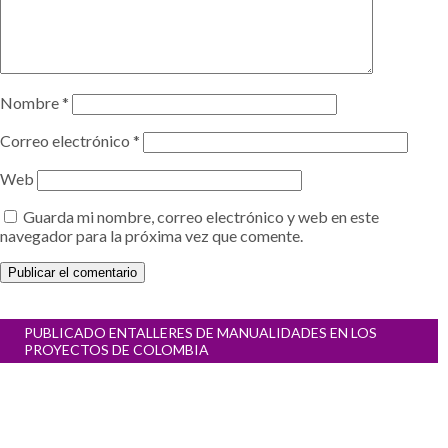
Nombre
*
Correo electrónico
*
Web
Guarda mi nombre, correo electrónico y web en este
navegador para la próxima vez que comente.
Navegación
PUBLICADO EN
TALLERES DE MANUALIDADES EN LOS
de
PROYECTOS DE COLOMBIA
entradas