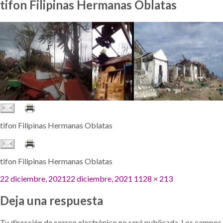
tifon Filipinas Hermanas Oblatas
tifon Filipinas Hermanas Oblatas
tifon Filipinas Hermanas Oblatas
Publicado
Tamaño
22 diciembre, 2021
22 diciembre, 2021
1128 × 213
el
completo
Deja una respuesta
Tu dirección de correo electrónico no será publicada.
Los campos