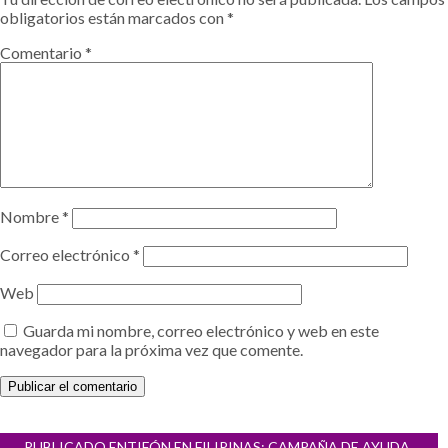
obligatorios están marcados con
*
Comentario
*
Nombre
*
Correo electrónico
*
Web
Guarda mi nombre, correo electrónico y web en este
navegador para la próxima vez que comente.
Navegación
PUBLICADO EN
TIFÓN EN FILIPINAS: CAMPAÑA DE AYUDA