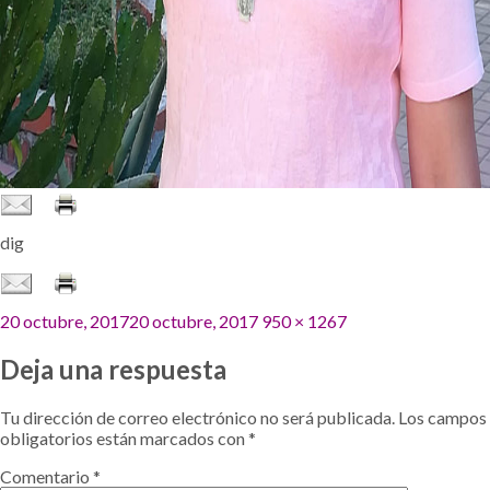
dig
Publicado
Tamaño
20 octubre, 2017
20 octubre, 2017
950 × 1267
el
completo
Deja una respuesta
Tu dirección de correo electrónico no será publicada.
Los campos
obligatorios están marcados con
*
Comentario
*