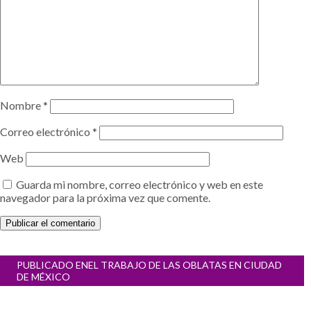
Nombre
*
Correo electrónico
*
Web
Guarda mi nombre, correo electrónico y web en este
navegador para la próxima vez que comente.
Navegación
PUBLICADO EN
EL TRABAJO DE LAS OBLATAS EN CIUDAD
de
DE MÉXICO
entradas