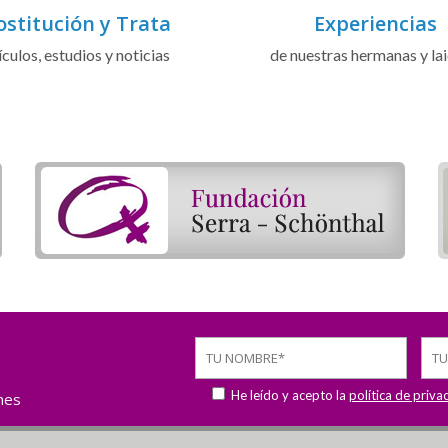
ostitución y Trata
Experiencias
ículos, estudios y noticias
de nuestras hermanas y la
He leído y acepto la
política de priva
ones