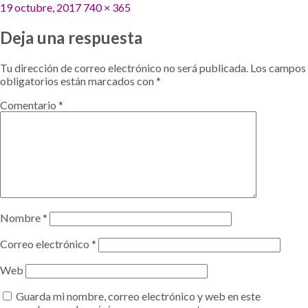
Publicado
Tamaño
19 octubre, 2017
740 × 365
el
completo
Deja una respuesta
Tu dirección de correo electrónico no será publicada.
Los campos
obligatorios están marcados con
*
Comentario
*
Nombre
*
Correo electrónico
*
Web
Guarda mi nombre, correo electrónico y web en este