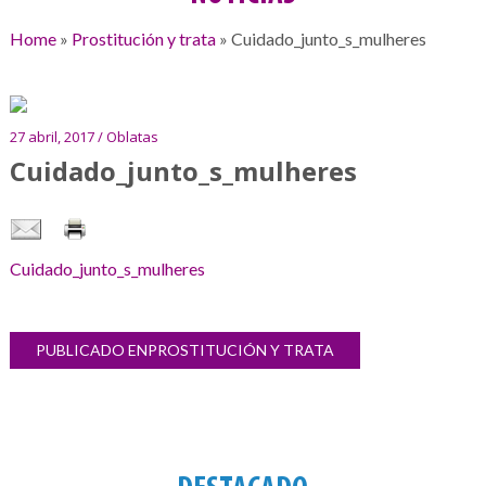
Home
»
Prostitución y trata
»
Cuidado_junto_s_mulheres
27 abril, 2017 / Oblatas
Cuidado_junto_s_mulheres
Cuidado_junto_s_mulheres
Navegación
PUBLICADO EN
PROSTITUCIÓN Y TRATA
Galería
de
de
entradas
imágenes