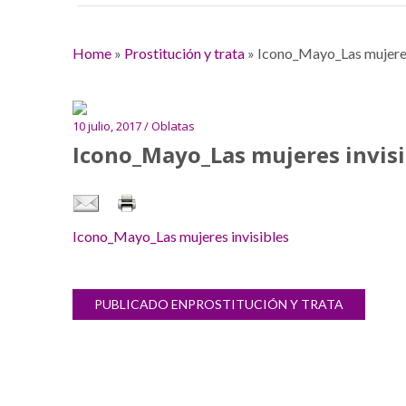
Home
»
Prostitución y trata
»
Icono_Mayo_Las mujeres
10 julio, 2017 / Oblatas
Icono_Mayo_Las mujeres invisi
Icono_Mayo_Las mujeres invisibles
Navegación
PUBLICADO EN
PROSTITUCIÓN Y TRATA
Galería
de
de
entradas
imágenes