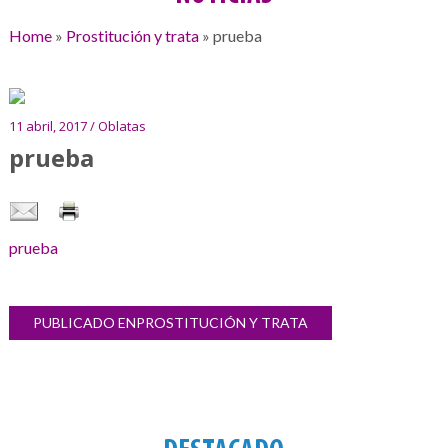
Home
»
Prostitución y trata
»
prueba
11 abril, 2017 / Oblatas
prueba
prueba
Navegación
PUBLICADO EN
PROSTITUCIÓN Y TRATA
Galería
de
de
entradas
imágenes