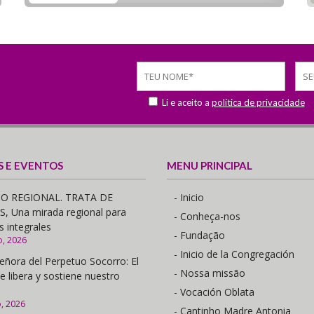
Li e aceito a
política de privacidade
S E EVENTOS
MENU PRINCIPAL
O REGIONAL. TRATA DE
- Inicio
 Una mirada regional para
- Conheça-nos
s integrales
- Fundação
o, 2026
- Inicio de la Congregación
eñora del Perpetuo Socorro: El
- Nossa missão
e libera y sostiene nuestro
- Vocación Oblata
o, 2026
- Cantinho Madre Antonia