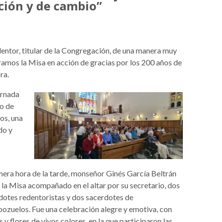
ción y de cambio”
dentor, titular de la Congregación, de una manera muy
ramos la Misa en acción de gracias por los 200 años de
ra.
ornada
po de
os, una
do y
mera hora de la tarde, monseñor Ginés García Beltrán
 la Misa acompañado en el altar por su secretario, dos
dotes redentoristas y dos sacerdotes de
ozuelos. Fue una celebración alegre y emotiva, con
 y flores de vivos colores, en la que participaron las