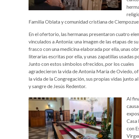
herma
religi
Familia Oblata y comunidad cristiana de Ciempozue
En el ofertorio, las hermanas presentaron cuatro el
vinculados a Antonia: una imagen de las etapas de su 
frasco con una medicina elaborada por ella, unas ob
literarias escritas por ella, y unas zapatillas usadas po
Junto con estos símbolos ofrecidos, por los cuales
agradecieron la vida de Antonia María de Oviedo, o
la vida de la Congregación, sus propias vidas junto a
y sangre de Jesús Redentor.
Al fin
causa 
exposi
Casa 
con E
Virge