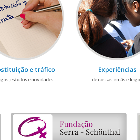
stituição e tráfico
Experiências
igos, estudos e novidades
de nossas irmãs e leig