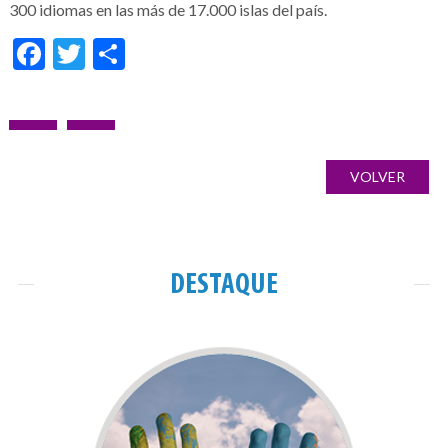
300 idiomas en las más de 17.000 islas del país.
Facebook
Twitter
Share
Navegação
POST
PRÓXIMO
Galería
de
ANTERIOR:
POST:
de
VOLVER
artigos
imágenes
DESTAQUE