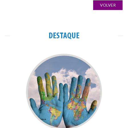
ANTERIOR:
POST:
de
VOLVER
artigos
imágenes
DESTAQUE