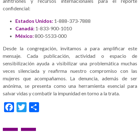
anfitriones y recursos internacionales para el reporte
confidencial:
Estados Unidos:
1-888-373-7888
Canadá:
1-833-900-1010
México:
800-5533-000
Desde la congregación, invitamos a para amplificar este
mensaje. Cada publicación, actividad o espacio de
sensibilización ayuda a visibilizar una problemática muchas
veces silenciada y reafirma nuestro compromiso con las
mujeres que acompañamos. La denuncia, además de ser
anónima, se presenta como una herramienta esencial para
salvar vidas y combatir la impunidad en torno a la trata.
Facebook
Twitter
Share
Navegação
POST
PRÓXIMO
Galería
de