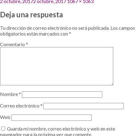
Publicado
Tamaño
2 octubre, 2017
2 octubre, 2017
1067 × 1063
el
completo
Deja una respuesta
Tu dirección de correo electrónico no será publicada.
Los campos
obligatorios están marcados con
*
Comentario
*
Nombre
*
Correo electrónico
*
Web
Guarda mi nombre, correo electrónico y web en este
navegador para la próxima vez que comente.