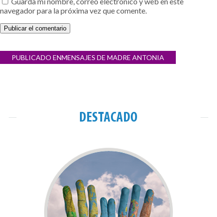
Guarda mi nombre, correo electrónico y web en este
navegador para la próxima vez que comente.
Navegación
PUBLICADO EN
MENSAJES DE MADRE ANTONIA
de
entradas
DESTACADO