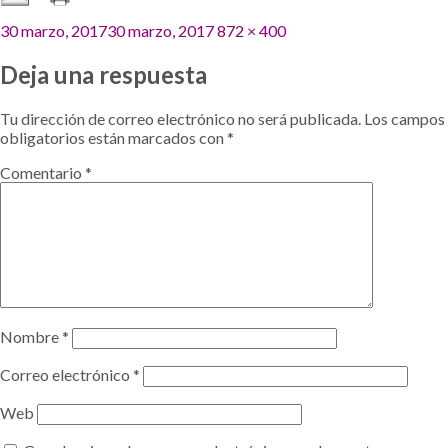
Publicado
Tamaño
30 marzo, 2017
30 marzo, 2017
872 × 400
el
completo
Deja una respuesta
Tu dirección de correo electrónico no será publicada.
Los campos
obligatorios están marcados con
*
Comentario
*
Nombre
*
Correo electrónico
*
Web