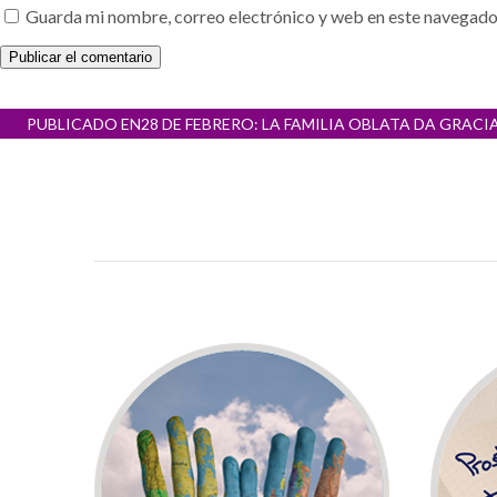
Guarda mi nombre, correo electrónico y web en este navegado
Navegación
PUBLICADO EN
28 DE FEBRERO: LA FAMILIA OBLATA DA GRAC
de
entradas