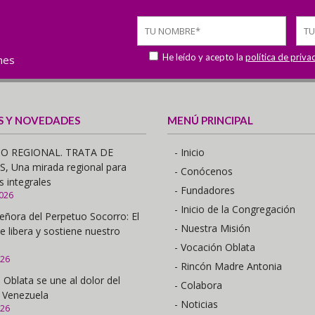
He leído y acepto la
política de priva
ones
S Y NOVEDADES
MENÚ PRINCIPAL
O REGIONAL. TRATA DE
- Inicio
 Una mirada regional para
- Conócenos
s integrales
- Fundadores
2026
- Inicio de la Congregación
eñora del Perpetuo Socorro: El
- Nuestra Misión
e libera y sostiene nuestro
- Vocación Oblata
026
- Rincón Madre Antonia
 Oblata se une al dolor del
- Colabora
 Venezuela
- Noticias
026