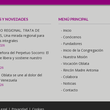
S Y NOVEDADES
MENÚ PRINCIPAL
O REGIONAL. TRATA DE
- Inicio
 Una mirada regional para
- Conócenos
s integrales
- Fundadores
2026
- Inicio de la Congregación
eñora del Perpetuo Socorro: El
- Nuestra Misión
e libera y sostiene nuestro
- Vocación Oblata
026
- Rincón Madre Antonia
 Oblata se une al dolor del
- Colabora
 Venezuela
- Noticias
026
- Contacto
Legal
|
Privacidad
|
Cookies