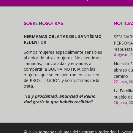
SOBRE NOSOTRAS
NOTICIA
HERMANAS OBLATAS DEL SANTÍSIMO
SEMINARI
REDENTOR.
PERSONAS,
respuesta
Somos mujeres especialmente sensibles
4 agosto, 
al dolor de otras mujeres. Nos sentimos
llamadas, convocadas y enviadas a
Nuestra S
compartir la BUENA NOTICIA con las
abrazo qu
mujeres que se encuentran en situación
camino
de PROSTITUCIÓN y son víctimas de la
27 junio, 2
trata.
La Familia
"Id y proclamad, anunciad el Reino,
pueblo de
dad gratis lo que habéis recibido"
26 junio, 2
© 2026 Hermanas Oblatas del Santísimo Redendor |
Aviso 