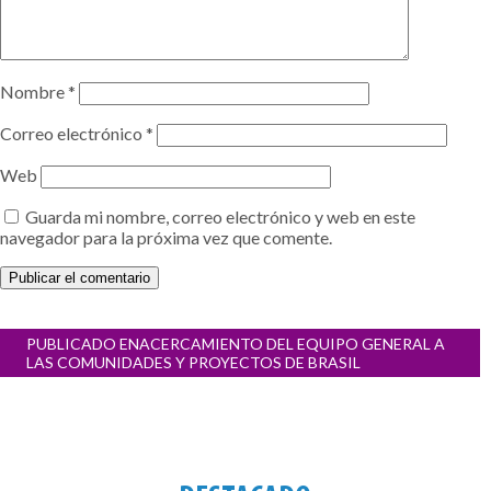
Nombre
*
Correo electrónico
*
Web
Guarda mi nombre, correo electrónico y web en este
navegador para la próxima vez que comente.
Navegación
PUBLICADO EN
ACERCAMIENTO DEL EQUIPO GENERAL A
de
LAS COMUNIDADES Y PROYECTOS DE BRASIL
entradas