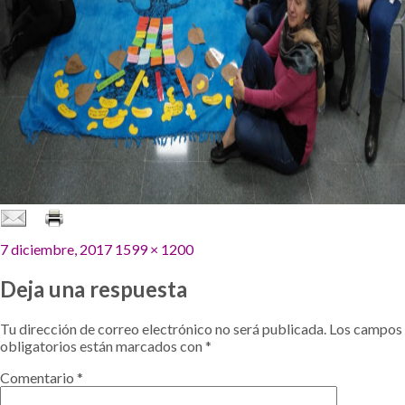
Publicado
Tamaño
7 diciembre, 2017
1599 × 1200
el
completo
Deja una respuesta
Tu dirección de correo electrónico no será publicada.
Los campos
obligatorios están marcados con
*
Comentario
*