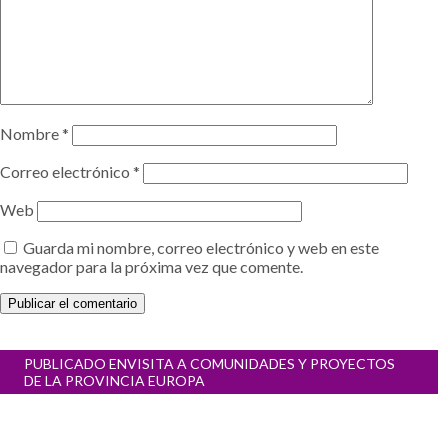
Nombre
*
Correo electrónico
*
Web
Guarda mi nombre, correo electrónico y web en este
navegador para la próxima vez que comente.
Navegación
PUBLICADO EN
VISITA A COMUNIDADES Y PROYECTOS
de
DE LA PROVINCIA EUROPA
entradas