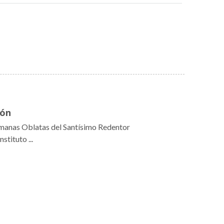
ión
rmanas Oblatas del Santísimo Redentor
tituto ...