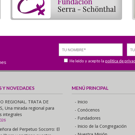
He leído y acepto la
política de priva
ones
S Y NOVEDADES
MENÚ PRINCIPAL
O REGIONAL. TRATA DE
- Inicio
 Una mirada regional para
- Conócenos
s integrales
- Fundadores
2026
- Inicio de la Congregación
eñora del Perpetuo Socorro: El
- Nuestra Misión