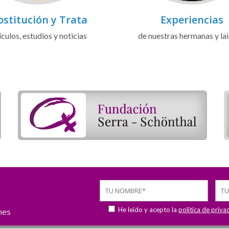
ostitución y Trata
Experiencias
ículos, estudios y noticias
de nuestras hermanas y la
He leído y acepto la
política de priva
ones