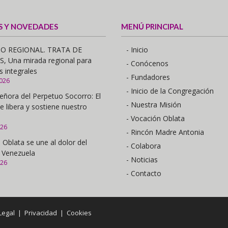
S Y NOVEDADES
MENÚ PRINCIPAL
O REGIONAL. TRATA DE
- Inicio
 Una mirada regional para
- Conócenos
s integrales
- Fundadores
2026
- Inicio de la Congregación
eñora del Perpetuo Socorro: El
- Nuestra Misión
e libera y sostiene nuestro
- Vocación Oblata
026
- Rincón Madre Antonia
 Oblata se une al dolor del
- Colabora
 Venezuela
- Noticias
026
- Contacto
Legal
|
Privacidad
|
Cookies