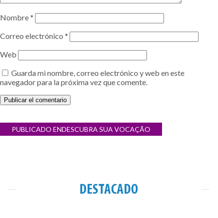
Nombre
*
Correo electrónico
*
Web
Guarda mi nombre, correo electrónico y web en este
navegador para la próxima vez que comente.
Navegación
PUBLICADO EN
DESCUBRA SUA VOCAÇÃO
de
entradas
DESTACADO