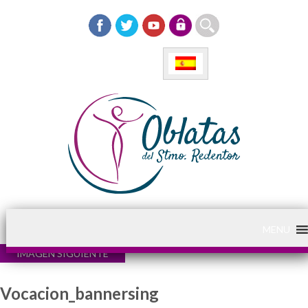
MENU
IMAGEN SIGUIENTE
Vocacion_bannersing