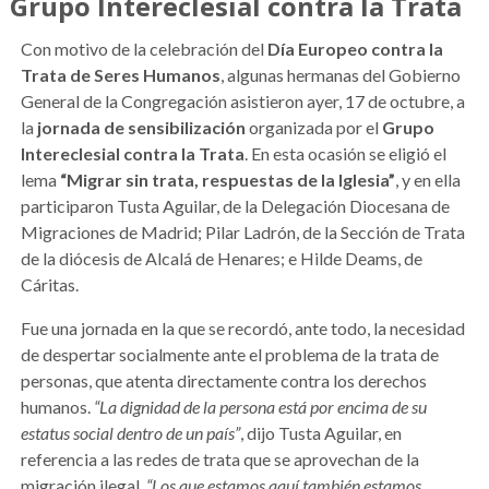
Grupo Intereclesial contra la Trata
Con motivo de la celebración del
Día Europeo contra la
Trata de Seres Humanos
, algunas hermanas del Gobierno
General de la Congregación asistieron ayer, 17 de octubre, a
la
jornada de sensibilización
organizada por el
Grupo
Intereclesial contra la Trata
. En esta ocasión se eligió el
lema
“Migrar sin trata, respuestas de la Iglesia”
, y en ella
participaron Tusta Aguilar, de la Delegación Diocesana de
Migraciones de Madrid; Pilar Ladrón, de la Sección de Trata
de la diócesis de Alcalá de Henares; e Hilde Deams, de
Cáritas.
Fue una jornada en la que se recordó, ante todo, la necesidad
de despertar socialmente ante el problema de la trata de
personas, que atenta directamente contra los derechos
humanos.
“La dignidad de la persona está por encima de su
estatus social dentro de un país”
, dijo Tusta Aguilar, en
referencia a las redes de trata que se aprovechan de la
migración ilegal.
“Los que estamos aquí también estamos