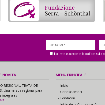
Ho letto e accettato la
politica sulla 
 E NOVITÀ
MENÙ PRINCIPALE
O REGIONAL. TRATA DE
- Inizio
 Una mirada regional para
- Conosciamoci
s integrales
- Fondatori
026
- Inicio de la Congregación