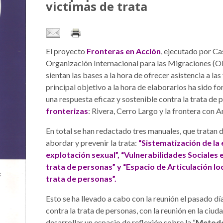
victimas de trata
El proyecto
Fronteras en Acción
, ejecutado por Ca
Organización Internacional para las Migraciones (O
sientan las bases a la hora de ofrecer asistencia a las
principal objetivo a la hora de elaborarlos ha sido fo
una respuesta eficaz y sostenible contra la trata de p
fronterizas
: Rivera, Cerro Largo y la frontera con A
En total se han redactado tres manuales, que tratan
abordar y prevenir la trata:
“Sistematización de la 
explotación sexual”, “Vulnerabilidades Sociales 
trata de personas” y “Espacio de Articulación loc
trata de personas”.
Esto se ha llevado a cabo con la reunión el pasado día
contra la trata de personas, con la reunión en la ciud
desarrollar un espacio de reflexión sobre la “
Metodol