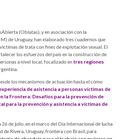
sAbierta (Oblatas), y en asociación con la
IM) de Uruguay, han elaborado tres cuadernos que
 victimas de trata con fines de explotación sexual. El
rtalecer los esfuerzos del país en la construcción de
ersonas a nivel local, focalizado en
tres regiones
rgentina.
 desde los mecanismos de actuación hasta el cómo
experiencia de asistencia a personas víctimas de
en la Frontera: Desafíos para la prevención de
al para la prevención y asistencia a víctimas de
 26 de julio, en el marco del Día Internacional de lucha
ad de Rivera, Uruguay, frontera con Brasil, para
ogía de abordaje para el trabajo con mujeres en