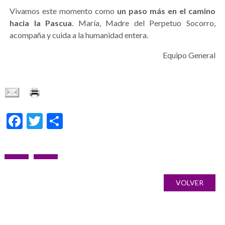
Vivamos este momento como
un paso más en el camino
hacia la Pascua
. María, Madre del Perpetuo Socorro,
acompaña y cuida a la humanidad entera.
Equipo General
Facebook
Twitter
Condividi
Navigazione
ARTICOLO
ARTICOLO
Galería
articoli
PRECEDENTE:
SUCCESSIVO:
de
VOLVER
imágenes