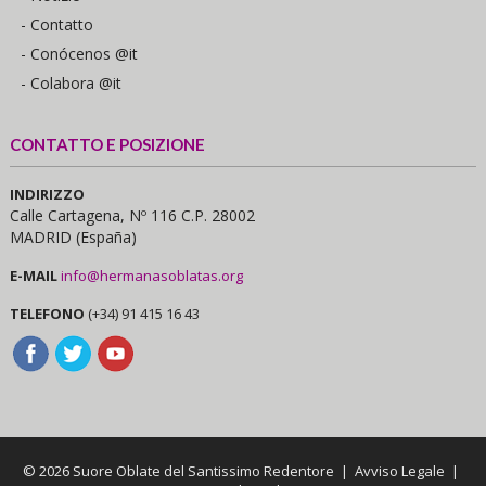
- Contatto
- Conócenos @it
- Colabora @it
CONTATTO E POSIZIONE
INDIRIZZO
Calle Cartagena, Nº 116 C.P. 28002
MADRID (España)
E-MAIL
info@hermanasoblatas.org
TELEFONO
(+34) 91 415 16 43
© 2026 Suore Oblate del Santissimo Redentore |
Avviso Legale
|