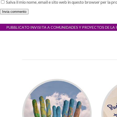
Salva il mio nome, email e sito web in questo browser per la 
Navigazione
PUBBLICATO IN
VISITA A COMUNIDADES Y PROYECTOS DE LA
articoli