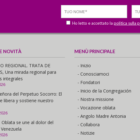
Ho letto e accettato la
politica sulla 
 E NOVITÀ
MENÙ PRINCIPALE
O REGIONAL. TRATA DE
- Inizio
 Una mirada regional para
- Conosciamoci
s integrales
- Fondatori
026
- Inicio de la Congregación
eñora del Perpetuo Socorro: El
- Nostra missione
e libera y sostiene nuestro
- Vocazione oblata
2026
- Angolo Madre Antonia
 Oblata se une al dolor del
- Collabora
 Venezuela
- Notizie
2026