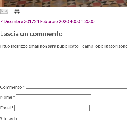
Pubblicato
Dimensione
7 Dicembre 2017
24 Febbraio 2020
4000 × 3000
il
reale
Lascia un commento
Il tuo indirizzo email non sarà pubblicato.
I campi obbligatori son
Commento
*
Nome
*
Email
*
Sito web