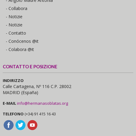
- Angolo Madre Antonia
- Collabora
- Notizie
- Notizie
- Contatto
- Conócenos @it
- Colabora @it
CONTATTO E POSIZIONE
INDIRIZZO
Calle Cartagena, Nº 116 C.P. 28002
MADRID (España)
E-MAIL
info@hermanasoblatas.org
TELEFONO
(+34) 91 415 16 43