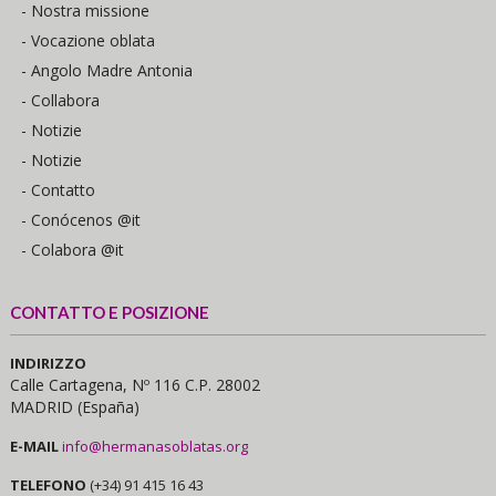
- Nostra missione
- Vocazione oblata
- Angolo Madre Antonia
- Collabora
- Notizie
- Notizie
- Contatto
- Conócenos @it
- Colabora @it
CONTATTO E POSIZIONE
INDIRIZZO
Calle Cartagena, Nº 116 C.P. 28002
MADRID (España)
E-MAIL
info@hermanasoblatas.org
TELEFONO
(+34) 91 415 16 43