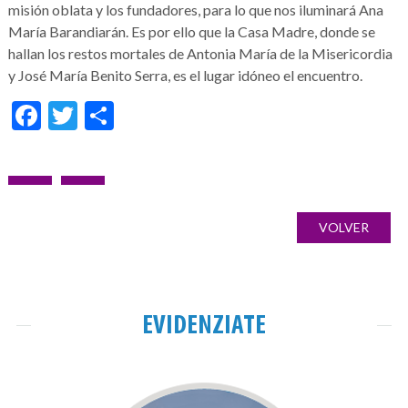
misión oblata y los fundadores, para lo que nos iluminará Ana
María Barandiarán. Es por ello que la Casa Madre, donde se
hallan los restos mortales de Antonia María de la Misericordia
y José María Benito Serra, es el lugar idóneo el encuentro.
Facebook
Twitter
Condividi
Navigazione
ARTICOLO
ARTICOLO
Galería
articoli
PRECEDENTE:
SUCCESSIVO:
de
VOLVER
imágenes
EVIDENZIATE