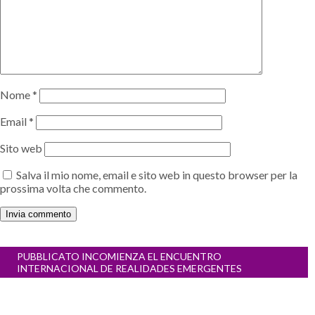
Nome
*
Email
*
Sito web
Salva il mio nome, email e sito web in questo browser per la
prossima volta che commento.
Navigazione
PUBBLICATO IN
COMIENZA EL ENCUENTRO
articoli
INTERNACIONAL DE REALIDADES EMERGENTES