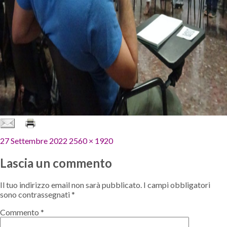
Pubblicato
Dimensione
27 Settembre 2022
2560 × 1920
il
reale
Lascia un commento
Il tuo indirizzo email non sarà pubblicato.
I campi obbligatori
sono contrassegnati
*
Commento
*