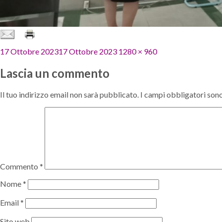
Pubblicato
Dimensione
17 Ottobre 2023
17 Ottobre 2023
1280 × 960
il
reale
Lascia un commento
Il tuo indirizzo email non sarà pubblicato.
I campi obbligatori son
Commento
*
Nome
*
Email
*
Sito web