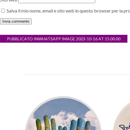
Salva il mio nome, email e sito web in questo browser per la 
Navigazione
PUBBLICATO IN
WHATSAPP IMAGE 2023-10-16 AT 15.00.00
articoli