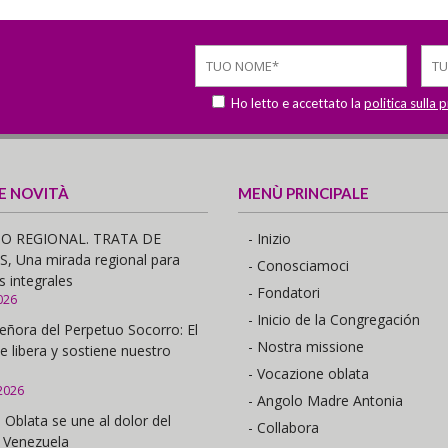
Ho letto e accettato la
politica sulla 
 E NOVITÀ
MENÙ PRINCIPALE
O REGIONAL. TRATA DE
- Inizio
 Una mirada regional para
- Conosciamoci
s integrales
- Fondatori
026
- Inicio de la Congregación
eñora del Perpetuo Socorro: El
- Nostra missione
e libera y sostiene nuestro
- Vocazione oblata
2026
- Angolo Madre Antonia
 Oblata se une al dolor del
- Collabora
 Venezuela