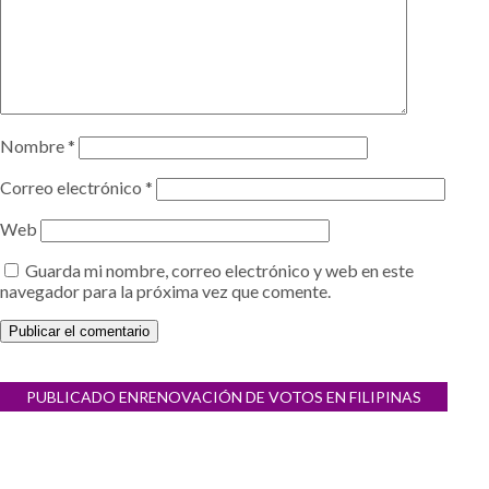
Nombre
*
Correo electrónico
*
Web
Guarda mi nombre, correo electrónico y web en este
navegador para la próxima vez que comente.
Navegación
PUBLICADO EN
RENOVACIÓN DE VOTOS EN FILIPINAS
de
entradas