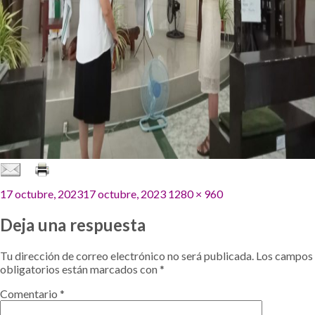
Publicado
Tamaño
17 octubre, 2023
17 octubre, 2023
1280 × 960
el
completo
Deja una respuesta
Tu dirección de correo electrónico no será publicada.
Los campos
obligatorios están marcados con
*
Comentario
*