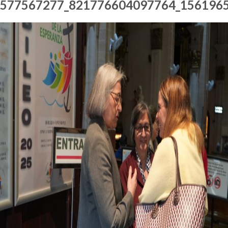
577567277_821776604097764_156196