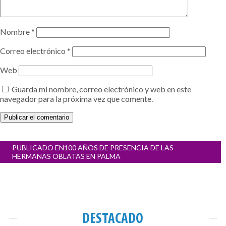
Nombre
*
Correo electrónico
*
Web
Guarda mi nombre, correo electrónico y web en este
navegador para la próxima vez que comente.
Navegación
PUBLICADO EN
100 AÑOS DE PRESENCIA DE LAS
de
HERMANAS OBLATAS EN PALMA
entradas
DESTACADO