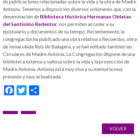
de publicaciones relacionadas sobre la vida y la obra de Madre
Antonia. Tenemos a disposición diversos volúmenes que, con la
denominación de
Biblioteca Histórica Hermanas Oblatas
del Santísimo Redentor
, nos permiten acceder a su
epistolario y documentos de su tiempo. Recientemente, la
congregación ha publicado una obra relativa a Recuerdos, obra
de Inmaculada Ruiz de Balugera, y se han editado también las
Circulares de Madre Antonia. La Congregación dispone de una
biblioteca extensa y valiosa sobre la vida y la proyección de
Madre Antonia. Antonia está muy viva y su memoria muy
presente y muy actualizada.
Facebook
Twitter
Compartir
Navegación
NOTICIA
SIGUIENTE
Galería
de
ANTERIOR
NOTICIA
de
VOLVER
entradas
imágenes