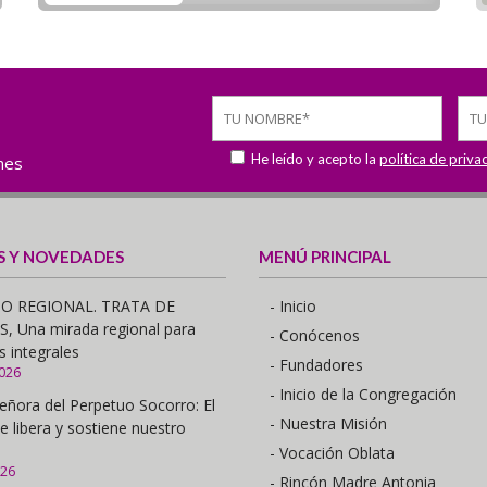
He leído y acepto la
política de priva
ones
S Y NOVEDADES
MENÚ PRINCIPAL
O REGIONAL. TRATA DE
- Inicio
 Una mirada regional para
- Conócenos
s integrales
- Fundadores
2026
- Inicio de la Congregación
eñora del Perpetuo Socorro: El
- Nuestra Misión
e libera y sostiene nuestro
- Vocación Oblata
026
- Rincón Madre Antonia