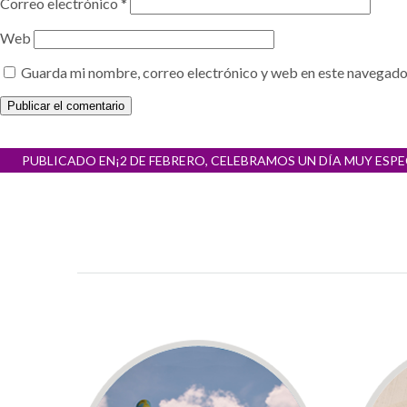
Correo electrónico
*
Web
Guarda mi nombre, correo electrónico y web en este navegado
Navegación
PUBLICADO EN
¡2 DE FEBRERO, CELEBRAMOS UN DÍA MUY ESPE
de
entradas