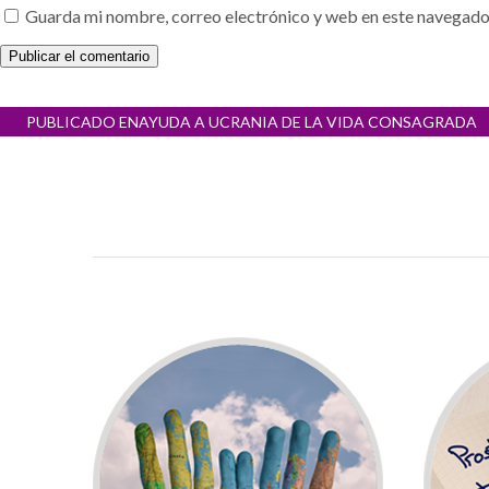
Guarda mi nombre, correo electrónico y web en este navegado
Navegación
PUBLICADO EN
AYUDA A UCRANIA DE LA VIDA CONSAGRADA
de
entradas