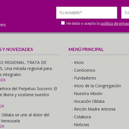
He leído y acepto la
política de priva
ones
S Y NOVEDADES
MENÚ PRINCIPAL
O REGIONAL. TRATA DE
- Inicio
 Una mirada regional para
- Conócenos
s integrales
- Fundadores
2026
- Inicio de la Congregación
eñora del Perpetuo Socorro: El
- Nuestra Misión
e libera y sostiene nuestro
- Vocación Oblata
026
- Rincón Madre Antonia
 Oblata se une al dolor del
- Colabora
 Venezuela
- Noticias
026