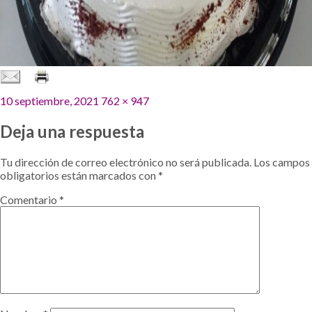
Publicado
Tamaño
10 septiembre, 2021
762 × 947
el
completo
Deja una respuesta
Tu dirección de correo electrónico no será publicada.
Los campos
obligatorios están marcados con
*
Comentario
*