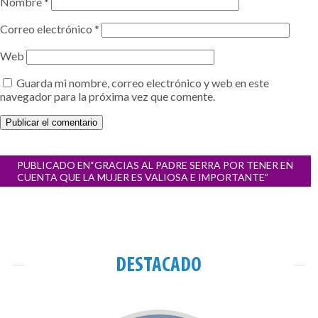
Nombre
*
Correo electrónico
*
Web
Guarda mi nombre, correo electrónico y web en este
navegador para la próxima vez que comente.
Navegación
PUBLICADO EN
“GRACIAS AL PADRE SERRA POR TENER EN
de
CUENTA QUE LA MUJER ES VALIOSA E IMPORTANTE”
entradas
DESTACADO