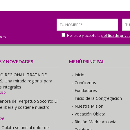
He leído y acepto la
política de priva
ones
S Y NOVEDADES
MENÚ PRINCIPAL
O REGIONAL. TRATA DE
- Inicio
 Una mirada regional para
- Conócenos
s integrales
- Fundadores
2026
- Inicio de la Congregación
eñora del Perpetuo Socorro: El
- Nuestra Misión
e libera y sostiene nuestro
- Vocación Oblata
026
- Rincón Madre Antonia
 Oblata se une al dolor del
- Colabora