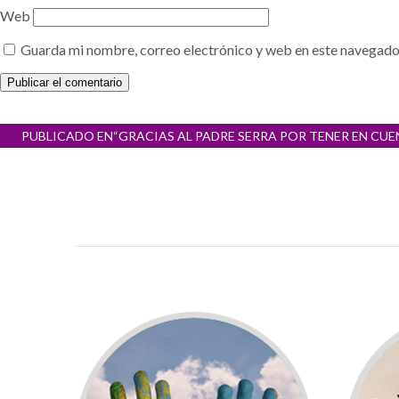
Web
Guarda mi nombre, correo electrónico y web en este navegado
Navegación
PUBLICADO EN
“GRACIAS AL PADRE SERRA POR TENER EN CUE
de
entradas