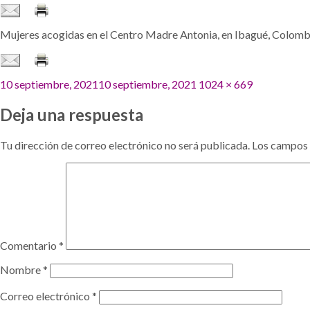
Mujeres acogidas en el Centro Madre Antonia, en Ibagué, Colomb
Publicado
Tamaño
10 septiembre, 2021
10 septiembre, 2021
1024 × 669
el
completo
Deja una respuesta
Tu dirección de correo electrónico no será publicada.
Los campos 
Comentario
*
Nombre
*
Correo electrónico
*