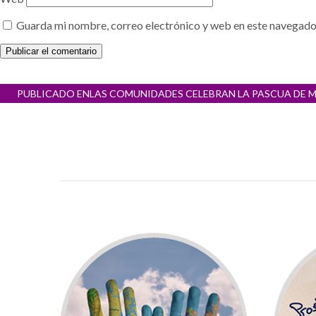
Guarda mi nombre, correo electrónico y web en este navegado
Navegación
PUBLICADO EN
LAS COMUNIDADES CELEBRAN LA PASCUA DE 
de
entradas