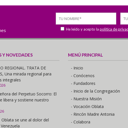
He leído y acepto la
política de priva
ones
S Y NOVEDADES
MENÚ PRINCIPAL
O REGIONAL. TRATA DE
- Inicio
 Una mirada regional para
- Conócenos
s integrales
- Fundadores
2026
- Inicio de la Congregación
eñora del Perpetuo Socorro: El
- Nuestra Misión
e libera y sostiene nuestro
- Vocación Oblata
026
- Rincón Madre Antonia
 Oblata se une al dolor del
- Colabora
 Venezuela