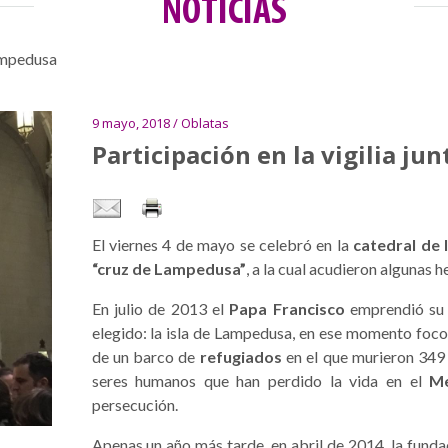
NOTICIAS
Lampedusa
9 mayo, 2018 / Oblatas
Participación en la vigilia ju
El viernes 4 de mayo se celebró en la
catedral de
“cruz de Lampedusa”
, a la cual acudieron algunas 
En julio de 2013 el
Papa Francisco
emprendió su p
elegido: la isla de Lampedusa, en ese momento foco
de un barco de
refugiados
en el que murieron 349 
seres humanos que han perdido la vida en el
Me
persecución.
Apenas un año más tarde, en abril de 2014, la funda