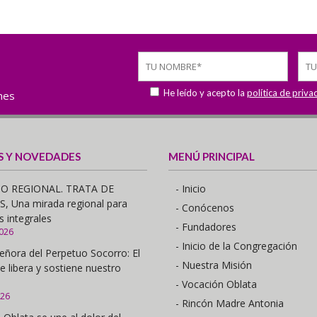
He leído y acepto la
política de priva
ones
S Y NOVEDADES
MENÚ PRINCIPAL
O REGIONAL. TRATA DE
- Inicio
 Una mirada regional para
- Conócenos
s integrales
- Fundadores
2026
- Inicio de la Congregación
eñora del Perpetuo Socorro: El
- Nuestra Misión
e libera y sostiene nuestro
- Vocación Oblata
026
- Rincón Madre Antonia