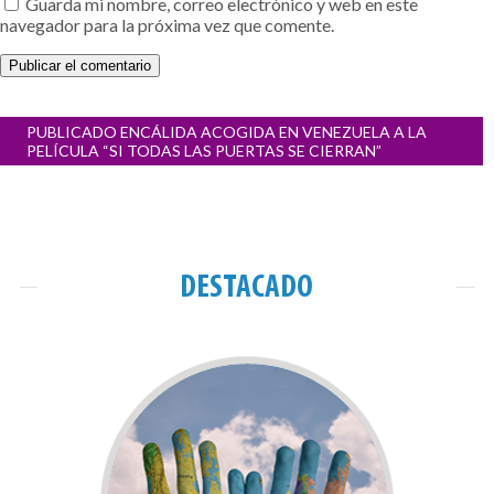
Guarda mi nombre, correo electrónico y web en este
navegador para la próxima vez que comente.
Navegación
PUBLICADO EN
CÁLIDA ACOGIDA EN VENEZUELA A LA
de
PELÍCULA “SI TODAS LAS PUERTAS SE CIERRAN”
entradas
DESTACADO