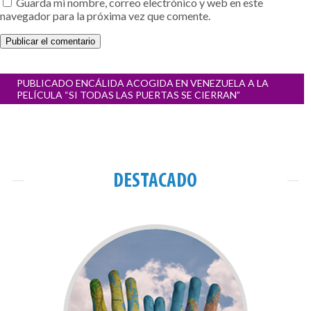
Guarda mi nombre, correo electrónico y web en este
navegador para la próxima vez que comente.
Navegación
PUBLICADO EN
CÁLIDA ACOGIDA EN VENEZUELA A LA
de
PELÍCULA “SI TODAS LAS PUERTAS SE CIERRAN”
entradas
DESTACADO