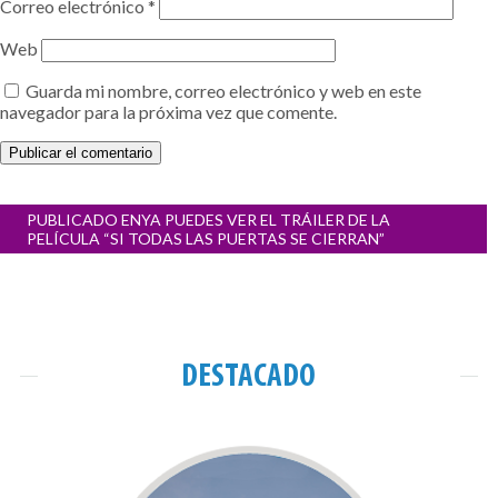
Correo electrónico
*
Web
Guarda mi nombre, correo electrónico y web en este
navegador para la próxima vez que comente.
Navegación
PUBLICADO EN
YA PUEDES VER EL TRÁILER DE LA
de
PELÍCULA “SI TODAS LAS PUERTAS SE CIERRAN”
entradas
DESTACADO