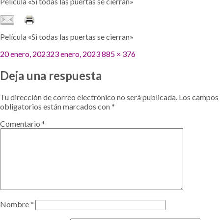
Película «Si todas las puertas se cierran»
Película «Si todas las puertas se cierran»
Publicado
Tamaño
20 enero, 2023
23 enero, 2023
885 × 376
el
completo
Deja una respuesta
Tu dirección de correo electrónico no será publicada.
Los campos
obligatorios están marcados con
*
Comentario
*
Nombre
*