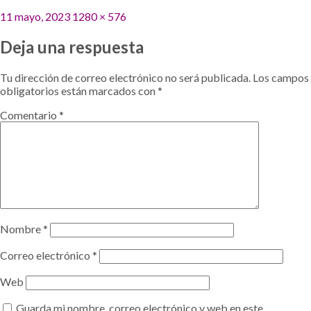
Publicado
Tamaño
11 mayo, 2023
1280 × 576
el
completo
Deja una respuesta
Tu dirección de correo electrónico no será publicada.
Los campos
obligatorios están marcados con
*
Comentario
*
Nombre
*
Correo electrónico
*
Web
Guarda mi nombre, correo electrónico y web en este