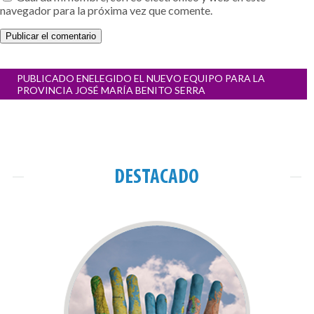
navegador para la próxima vez que comente.
Navegación
PUBLICADO EN
ELEGIDO EL NUEVO EQUIPO PARA LA
de
PROVINCIA JOSÉ MARÍA BENITO SERRA
entradas
DESTACADO